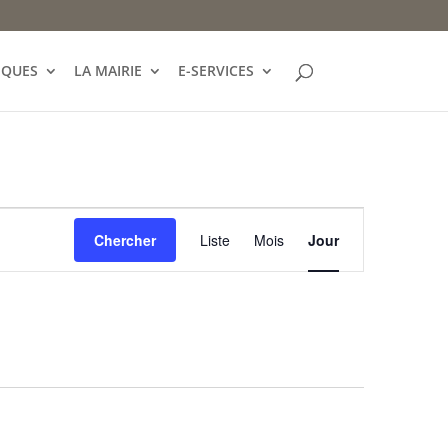
IQUES
LA MAIRIE
E-SERVICES
Navigation
de
Chercher
Liste
Mois
Jour
vues
Évènement