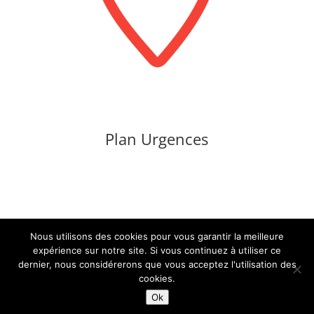
Plan Urgences
Nous utilisons des cookies pour vous garantir la meilleure
Contact :
administration@aurillac.fr
|
Mentions
expérience sur notre site. Si vous continuez à utiliser ce
dernier, nous considérerons que vous acceptez l'utilisation des
légales
|
Accessibilité non conforme (refonte en
cookies.
cours)
|
© 2026
Mairie d'Aurillac
Tous droits
Ok
réservés