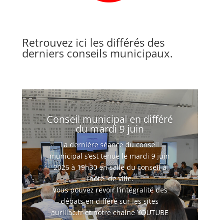
Retrouvez ici les différés des
derniers conseils municipaux.
Conseil municipal en différé
du mardi 9 juin
La dernière séance du conseil
municipal s’est tenue le mardi 9 juin
2026 à 19h30 en salle du conseil à
l’hôtel de ville.
Vous pouvez revoir l’intégralité des
débats en différé sur les sites
aurillac.fr et notre chaine YOUTUBE