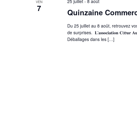
25 juillet
-
8 août
VEN
7
Quinzaine Commerci
Du 25 juillet au 8 août, retrouvez 
de surprises. 𝐋'𝐚𝐬𝐬𝐨𝐜𝐢𝐚𝐭𝐢𝐨𝐧 𝐂œ𝐮𝐫 𝐀𝐮𝐫𝐢𝐥𝐥
Déballages dans les […]