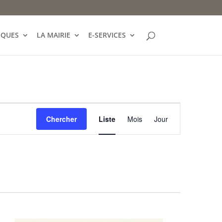
IQUES
LA MAIRIE
E-SERVICES
Navigation
de
Chercher
Liste
Mois
Jour
vues
Évènement