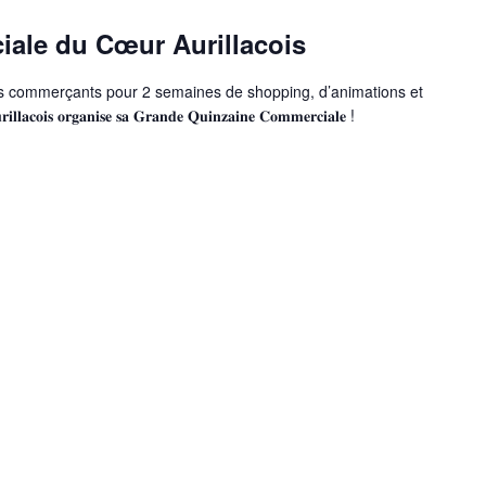
ale du Cœur Aurillacois
vos commerçants pour 2 semaines de shopping, d’animations et
𝐚𝐜𝐨𝐢𝐬 𝐨𝐫𝐠𝐚𝐧𝐢𝐬𝐞 𝐬𝐚 𝐆𝐫𝐚𝐧𝐝𝐞 𝐐𝐮𝐢𝐧𝐳𝐚𝐢𝐧𝐞 𝐂𝐨𝐦𝐦𝐞𝐫𝐜𝐢𝐚𝐥𝐞 !