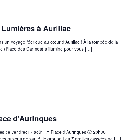
 Lumières à Aurillac
ns un voyage féerique au cœur d'Aurillac ! À la tombée de la
ce (Place des Carmes) s'illumine pour vous […]
lace d’Aurinques
ues ce vendredi 7 août 📍 Place d'Aurinques 🕥 20h30
 raisons de santé, le groupe Les Z'oreilles cassées ne […]