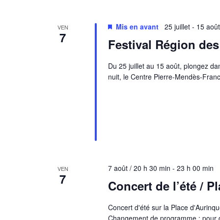
Mis en avant
25 juillet
-
15 août
VEN
7
Festival Région des
Du 25 juillet au 15 août, plongez da
nuit, le Centre Pierre-Mendès-Fran
7 août / 20 h 30 min
-
23 h 00 min
VEN
7
Concert de l’été / P
Concert d'été sur la Place d'Aurinq
Changement de programme : pour des