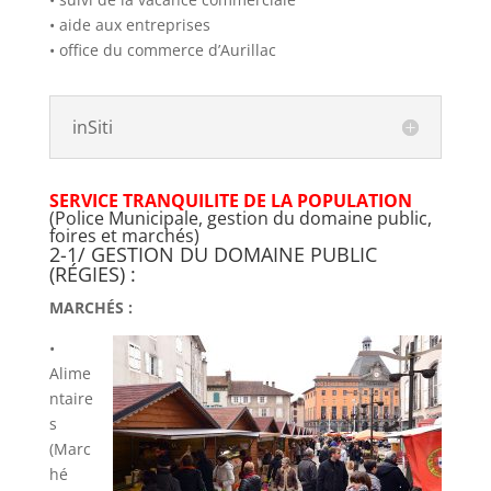
• aide aux entreprises
• office du commerce d’Aurillac
inSiti
SERVICE TRANQUILITE DE LA POPULATION
(Police Municipale, gestion du domaine public,
foires et marchés)
2-1/ GESTION DU DOMAINE PUBLIC
(RÉGIES) :
MARCHÉS :
•
Alime
ntaire
s
(Marc
hé