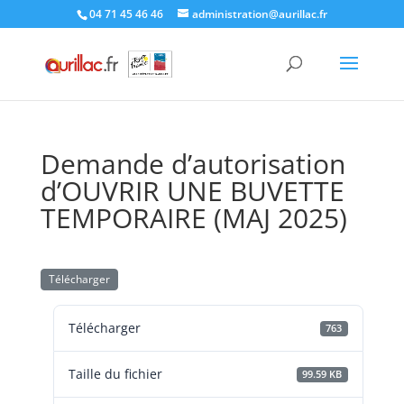
Skip
04 71 45 46 46
administration@aurillac.fr
to
content
Demande d’autorisation
d’OUVRIR UNE BUVETTE
TEMPORAIRE (MAJ 2025)
Télécharger
Télécharger
763
Taille du fichier
99.59 KB