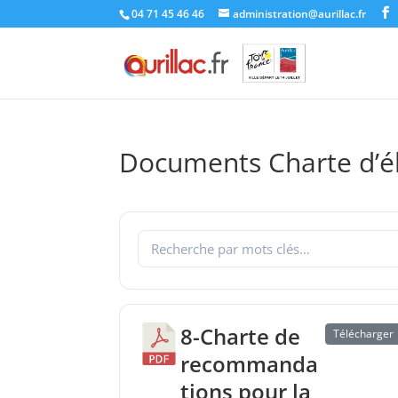
Skip
04 71 45 46 46
administration@aurillac.fr
to
content
Documents Charte d’é
8-Charte de
Télécharger
recommanda
tions pour la