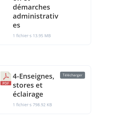
démarches
administrativ
es
1 fichier·s
13.95 MB
4-Enseignes,
Télécharger
stores et
éclairage
1 fichier·s
798.92 KB