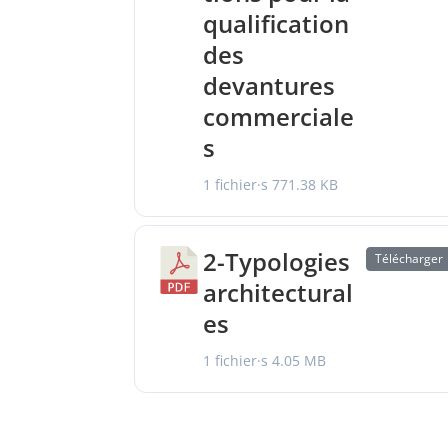
qualification
des
devantures
commerciale
s
1 fichier·s
771.38 KB
2-Typologies
Télécharger
architectural
es
1 fichier·s
4.05 MB