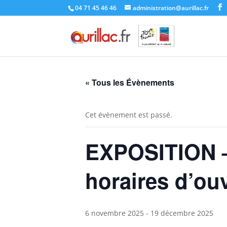
Skip
04 71 45 46 46
administration@aurillac.fr
to
content
« Tous les Évènements
Cet évènement est passé.
EXPOSITION 
horaires d’ouv
6 novembre 2025
-
19 décembre 2025