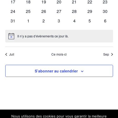
0
0
0
0
0
0
0
17
18
19
20
21
22
23
évènements
évènements
évènements
évènements
évènements
évènements
évènem
0
0
0
0
0
0
0
24
25
26
27
28
29
30
évènements
évènements
évènements
évènements
évènements
évènements
évènem
0
0
0
0
0
0
0
31
1
2
3
4
5
6
évènements
évènements
évènements
évènements
évènements
évènements
évènem
Il n’y a pas d’évènements ce jour là.
Notice
Juil
Ce mois-ci
Sep
S’abonner au calendrier
Nous utilisons des cookies pour vous garantir la meilleure