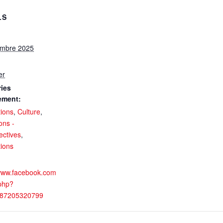
LS
embre 2025
er
ies
ement:
tions
,
Culture
,
ons -
ectives
,
tions
/www.facebook.com
.php?
087205320799