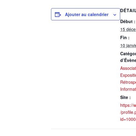
DÉTAI
Ajouter au calendrier
Début :
15 déc
Fin :
10 janvi
Catégor
d’Évèn
Associa
Expositi
Rétrosp
Informa
Site :
https:/
/profile
id=100