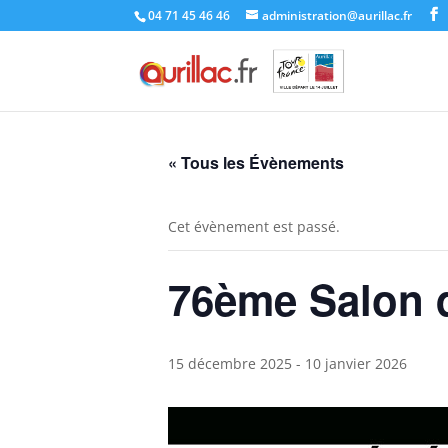
Skip
04 71 45 46 46
administration@aurillac.fr
to
content
« Tous les Évènements
Cet évènement est passé.
76ème Salon d
15 décembre 2025
-
10 janvier 2026