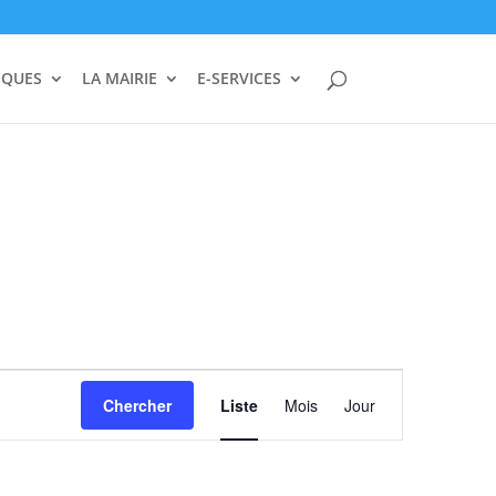
IQUES
LA MAIRIE
E-SERVICES
Navigation
de
Chercher
Liste
Mois
Jour
vues
Évènement