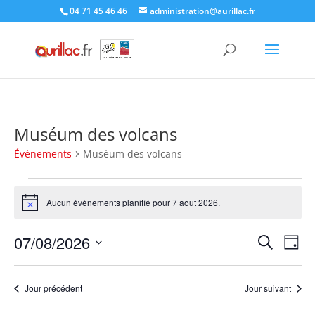
Skip
04 71 45 46 46
administration@aurillac.fr
to
content
Muséum des volcans
Évènements
Muséum des volcans
Évènements
for
Aucun évènements planifié pour 7 août 2026.
Notice
7
Recher
Nav
août
07/08/2026
Recherche
Jour
de
et
2026
Sélectionnez
vue
naviga
une
Év
Jour précédent
Jour suivant
de
date.
vues