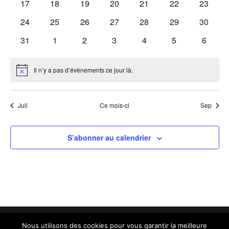
0
0
0
0
0
0
0
17
18
19
20
21
22
23
évènements
évènements
évènements
évènements
évènements
évènements
évènem
0
0
0
0
0
0
0
24
25
26
27
28
29
30
évènements
évènements
évènements
évènements
évènements
évènements
évènem
0
0
0
0
0
0
0
31
1
2
3
4
5
6
évènements
évènements
évènements
évènements
évènements
évènements
évènem
Il n’y a pas d’évènements ce jour là.
Notice
Juil
Ce mois-ci
Sep
S’abonner au calendrier
Nous utilisons des cookies pour vous garantir la meilleure