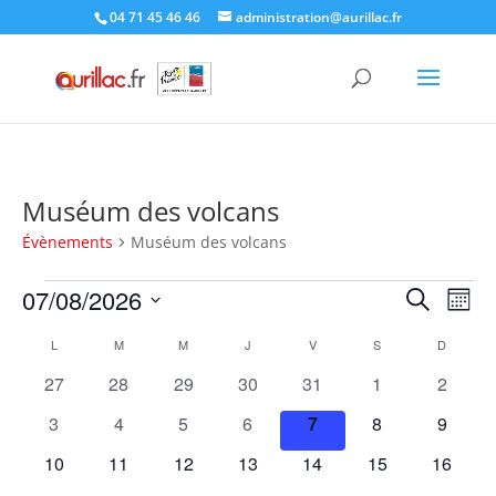
Skip
04 71 45 46 46
administration@aurillac.fr
to
content
Muséum des volcans
Évènements
Muséum des volcans
Évènements
Recher
Nav
07/08/2026
Recherche
Mois
de
et
Sélectionnez
vue
Calendrier
naviga
L
LUNDI
M
MARDI
M
MERCREDI
J
JEUDI
V
VENDREDI
S
SAMEDI
D
DIMANC
une
Év
de
de
date.
0
0
0
0
0
0
0
27
28
29
30
31
1
2
Évènements
vues
évènements
évènements
évènements
évènements
évènements
évènements
évènem
0
0
0
0
0
0
0
3
4
5
6
7
8
9
Évène
évènements
évènements
évènements
évènements
évènements
évènements
évènem
0
0
0
0
0
0
0
10
11
12
13
14
15
16
évènements
évènements
évènements
évènements
évènements
évènements
évènem