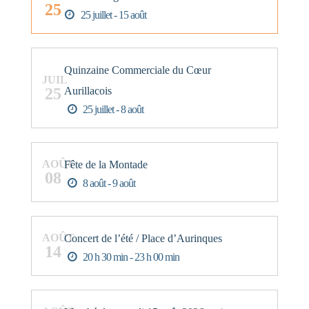
25
25 juillet - 15 août
Quinzaine Commerciale du Cœur
JUIL
25
Aurillacois
25 juillet - 8 août
AOÛT
Fête de la Montade
08
8 août - 9 août
AOÛT
Concert de l’été / Place d’Aurinques
14
20 h 30 min - 23 h 00 min