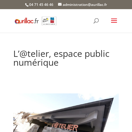
Skip
04 71 45 46 46
administration@aurillac.fr
to
content
L’@telier, espace public
numérique