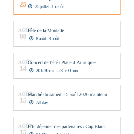
25
25 juillet - 15 août
AOÛT
Fête de la Montade
08
8 août - 9 août
AOÛT
Concert de l’été / Place d’Aurinques
14
20 h 30 min - 23 h 00 min
AOÛT
Marché du samedi 15 août 2026 maintenu
15
All day
AOÛT
P’tit déjeuner des partenaires / Cap Blanc
15