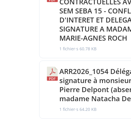
CONTRACTUELLES AV
SEM SEBA 15 - CONFL
D'INTERET ET DELEG
SIGNATURE A MADA
MARIE-AGNES ROCH
1 fichier·s
60.78 KB
ARR2026_1054 Délég
signature à monsieur
Pierre Delpont (abse
madame Natacha Del
1 fichier·s
64.20 KB