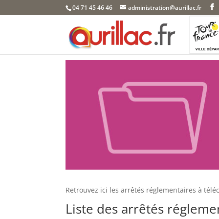
Skip
04 71 45 46 46
administration@aurillac.fr
to
content
Retrouvez ici les arrêtés réglementaires à télé
Liste des arrêtés réglemen