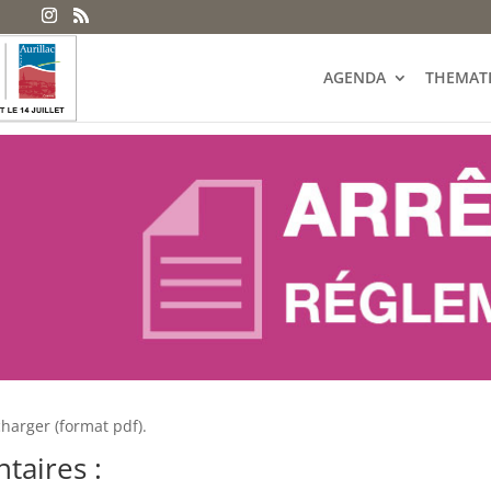
AGENDA
THEMAT
charger (format pdf).
taires :