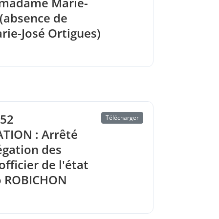
à madame Marie-
(absence de
ie-José Ortigues)
52
Télécharger
TION : Arrêté
égation des
fficier de l'état
no ROBICHON