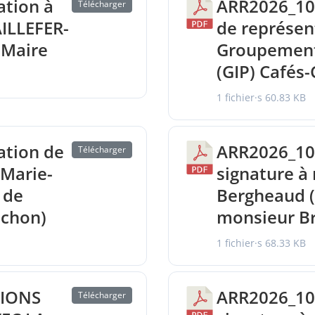
tion à
ARR2026_10
Télécharger
ILLEFER-
de représen
 Maire
Groupement 
(GIP) Cafés-
1 fichier·s
60.83 KB
ation de
ARR2026_10
Télécharger
Marie-
signature à
 de
Bergheaud 
ichon)
monsieur B
1 fichier·s
68.33 KB
TIONS
ARR2026_10
Télécharger