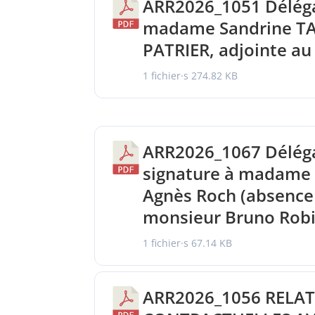
ARR2026_1051 Déléga
madame Sandrine TA
PATRIER, adjointe au
1 fichier·s
274.82 KB
ARR2026_1067 Délég
signature à madame 
Agnès Roch (absence
monsieur Bruno Rob
1 fichier·s
67.14 KB
ARR2026_1056 RELA