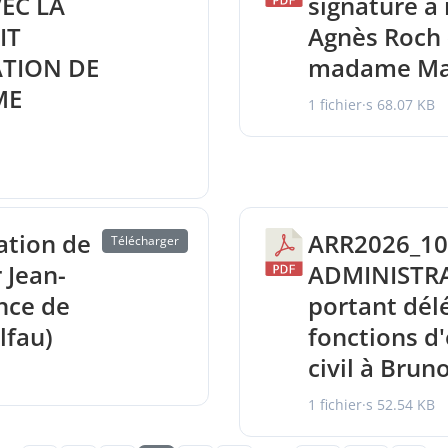
EC LA
signature 
IT
Agnès Roch 
ATION DE
madame Mar
ME
1 fichier·s
68.07 KB
ation de
ARR2026_10
Télécharger
 Jean-
ADMINISTRA
nce de
portant dél
fau)
fonctions d'o
civil à Bru
1 fichier·s
52.54 KB