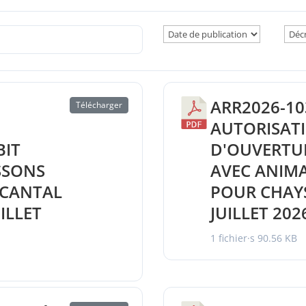
ARR2026-10
Télécharger
AUTORISAT
BIT
D'OUVERTU
SSONS
AVEC ANIM
 CANTAL
POUR CHAYS
UILLET
JUILLET 202
1 fichier·s
90.56 KB