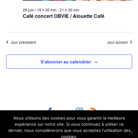
26 juin / 19 h 30 min
-
21 h 30 min
Café concert OBVIE / Alouette Café
Jour précédent
Jour suivant
S’abonner au calendrier
Nous utilisons des cookies pour vous garantir la meilleure
Contact :
administration@aurillac.fr
|
Mentions
expérience sur notre site. Si vous continuez à utiliser ce
légales
|
Accessibilité non conforme (refonte en
dernier, nous considérerons que vous acceptez l'utilisation des
cours)
|
© 2026
Mairie d'Aurillac
Tous droits
cookies.