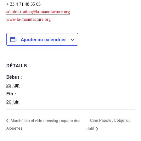
+ 33 4 71 48 35 03
administration@la-manufacture.
org
www.la-manufacture.org
Ajouter au calendrier
DÉTAILS
Début :
22 juin
Fin :
26 juin
Ciné Papote / L’objet du
Marché bio et vide-dressing / square des
Alouettes
délit