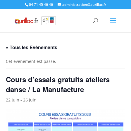
Skip
04 71 45 46 46
administration@aurillac.fr
to
content
« Tous les Évènements
Cet évènement est passé.
Cours d’essais gratuits ateliers
danse / La Manufacture
22 juin
-
26 juin