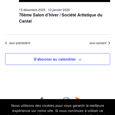
15 décembre 2025
-
10 janvier 2026
76ème Salon d’hiver / Société Artistique du
Cantal
Jour précédent
Jour suivant
S’abonner au calendrier
Nous utilisons des cookies pour vous garantir la meilleure
Contact :
administration@aurillac.fr
|
Mentions
expérience sur notre site. Si vous continuez à utiliser ce
légales
|
Accessibilité non conforme (refonte en