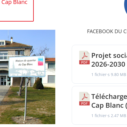
u Cap Blanc
FACEBOOK DU C
Projet soc
2026-2030
1 fichier·s
9.80 MB
Télécharge
Cap Blanc 
1 fichier·s
2.47 MB