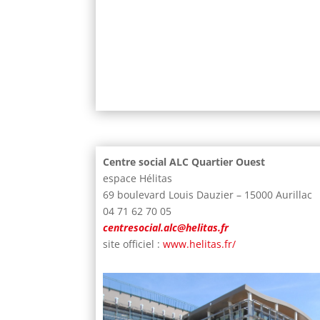
Centre social ALC Quartier Ouest
espace Hélitas
69 boulevard Louis Dauzier – 15000 Aurillac
04 71 62 70 05
centresocial.alc@helitas.fr
site officiel :
www.helitas.fr/