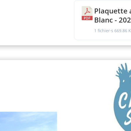
Plaquette 
Blanc - 20
1 fichier·s
669.86 