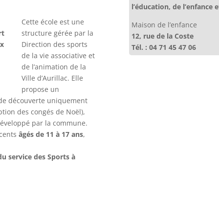
l’éducation, de l’enfance e
Cette école est une
Maison de l’enfance
rt
structure gérée par la
12, rue de la Coste
ux
Direction des sports
Tél. : 04 71 45 47 06
de la vie associative et
de l’animation de la
Ville d’Aurillac. Elle
propose un
et de découverte uniquement
eption des congés de Noël),
e développé par la commune.
scents
âgés de 11 à 17 ans
,
du service des Sports à