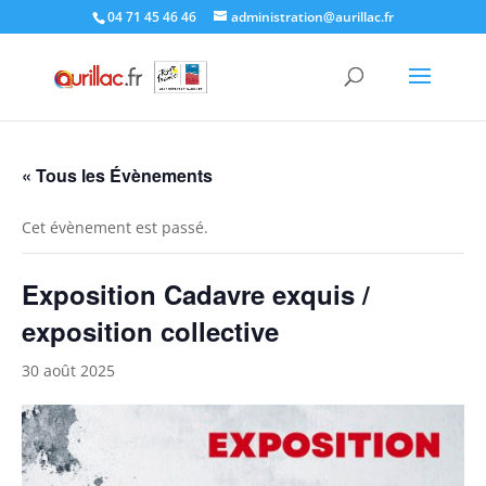
Skip
04 71 45 46 46
administration@aurillac.fr
to
content
« Tous les Évènements
Cet évènement est passé.
Exposition Cadavre exquis /
exposition collective
30 août 2025