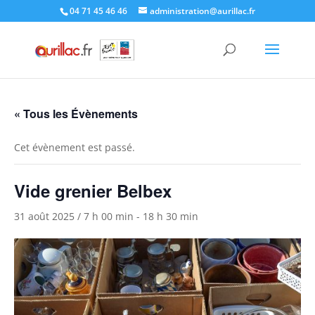
Skip
04 71 45 46 46
administration@aurillac.fr
to
content
« Tous les Évènements
Cet évènement est passé.
Vide grenier Belbex
31 août 2025 / 7 h 00 min
-
18 h 30 min