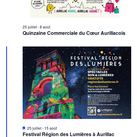
25 juillet
-
8 août
Quinzaine Commerciale du Cœur Aurillacois
Mis
25 juillet
-
15 août
en
Festival Région des Lumières à Aurillac