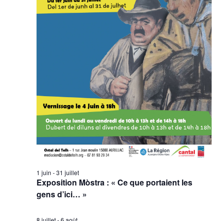
1 juin
-
31 juillet
Exposition Mòstra : « Ce que portaient les
gens d’ici… »
8 juillet
-
6 août