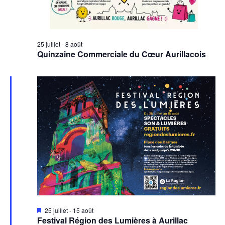
25 juillet
-
8 août
Quinzaine Commerciale du Cœur Aurillacois
Mis
25 juillet
-
15 août
en
Festival Région des Lumières à Aurillac