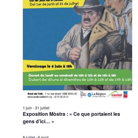
1 juin
-
31 juillet
Exposition Mòstra : « Ce que portaient les
gens d’ici… »
8 juillet
-
6 août