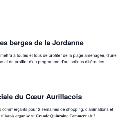
 les berges de la Jordanne
rmettra à toutes et tous de profiter de la plage aménagée, d’une
 et de profiter d'un programme d'animations différentes
ale du Cœur Aurillacois
vos commerçants pour 2 semaines de shopping, d’animations et
𝐚𝐜𝐨𝐢𝐬 𝐨𝐫𝐠𝐚𝐧𝐢𝐬𝐞 𝐬𝐚 𝐆𝐫𝐚𝐧𝐝𝐞 𝐐𝐮𝐢𝐧𝐳𝐚𝐢𝐧𝐞 𝐂𝐨𝐦𝐦𝐞𝐫𝐜𝐢𝐚𝐥𝐞 !