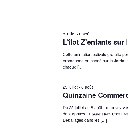
8 juillet
-
6 août
L’îlot Z’enfants sur
Cette animation estivale gratuite pe
promenade en canoë sur la Jordanne
chaque […]
25 juillet
-
8 août
Quinzaine Commerci
Du 25 juillet au 8 août, retrouvez 
de surprises. 𝐋'𝐚𝐬𝐬𝐨𝐜𝐢𝐚𝐭𝐢𝐨𝐧 𝐂œ𝐮𝐫 𝐀𝐮𝐫𝐢𝐥𝐥
Déballages dans les […]