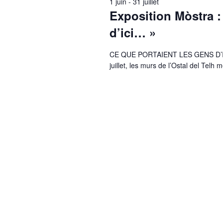
1 juin
-
31 juillet
Exposition Mòstra :
d’ici… »
CE QUE PORTAIENT LES GENS D’ICI..
juillet, les murs de l’Ostal del Telh