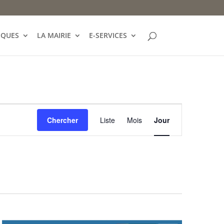
IQUES
LA MAIRIE
E-SERVICES
Navigation
de
Chercher
Liste
Mois
Jour
vues
Évènement