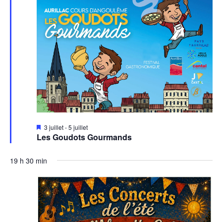
Mis
3 juillet
-
5 juillet
en
Les Goudots Gourmands
avant
19 h 30 min