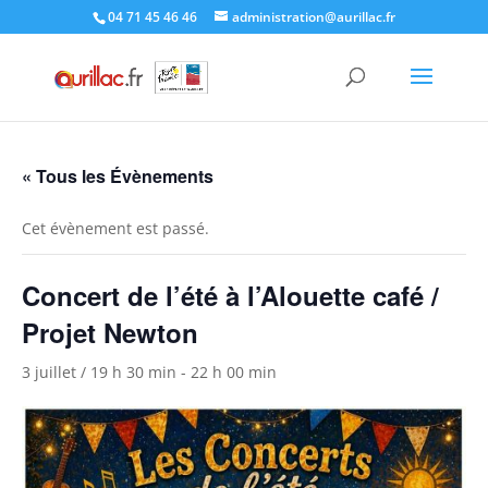
Skip
04 71 45 46 46
administration@aurillac.fr
to
content
« Tous les Évènements
Cet évènement est passé.
Concert de l’été à l’Alouette café /
Projet Newton
3 juillet / 19 h 30 min
-
22 h 00 min