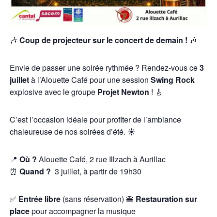
🎶
Coup de projecteur sur le concert de demain !
🎶
Envie de passer une soirée rythmée ? Rendez-vous ce
3
juillet
à l’Alouette Café pour une session
Swing Rock
explosive avec le groupe
Projet Newton
! 🎸
C’est l’occasion idéale pour profiter de l’ambiance
chaleureuse de nos soirées d’été. ☀️
📍
Où ?
Alouette Café, 2 rue Illzach à Aurillac
⏰
Quand ?
3 juillet, à partir de 19h30
✅
Entrée libre
(sans réservation) 🍔
Restauration sur
place
pour accompagner la musique