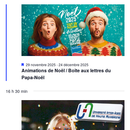
Mis
29 novembre 2025
-
24 décembre 2025
en
Animations de Noël / Boîte aux lettres du
avant
Papa-Noël
16 h 30 min