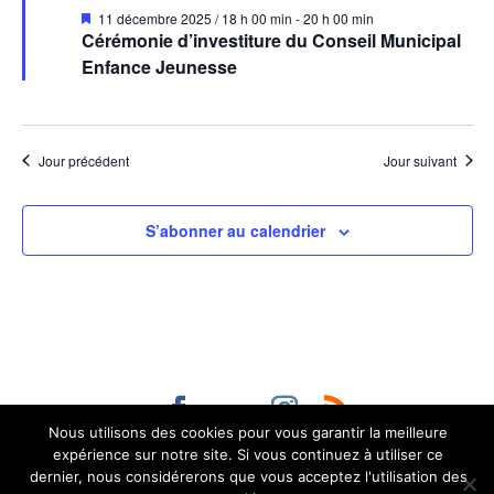
Mis
11 décembre 2025 / 18 h 00 min
-
20 h 00 min
en
Cérémonie d’investiture du Conseil Municipal
avant
Enfance Jeunesse
Jour précédent
Jour suivant
S’abonner au calendrier
Nous utilisons des cookies pour vous garantir la meilleure
Contact :
administration@aurillac.fr
|
Mentions
expérience sur notre site. Si vous continuez à utiliser ce
légales
|
Accessibilité non conforme (refonte en
dernier, nous considérerons que vous acceptez l'utilisation des