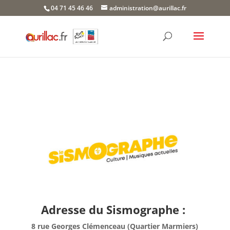
Skip
04 71 45 46 46
administration@aurillac.fr
to
content
Adresse du Sismographe :
8 rue Georges Clémenceau (Quartier Marmiers)