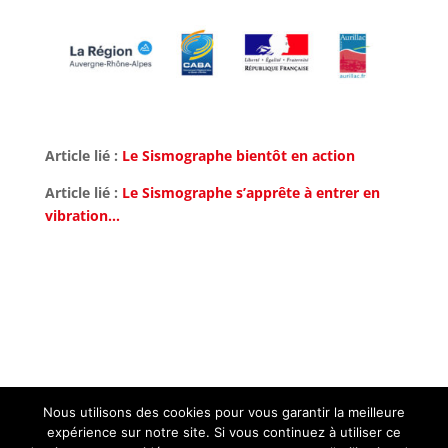
Article lié :
Le Sismographe bientôt en action
Article lié :
Le Sismographe s’apprête à entrer en
vibration…
Nous utilisons des cookies pour vous garantir la meilleure
expérience sur notre site. Si vous continuez à utiliser ce
Contact :
administration@aurillac.fr
|
Mentions