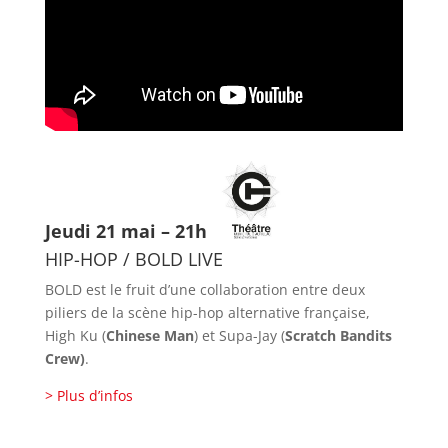
Jeudi 21 mai – 21h
HIP-HOP / BOLD LIVE
BOLD est le fruit d’une collaboration entre deux
piliers de la scène hip-hop alternative française,
High Ku (
Chinese Man
) et Supa-Jay (
Scratch Bandits
Crew)
.
> Plus d’infos