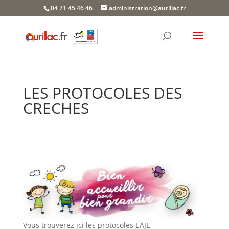
Skip
04 71 45 46 46
administration@aurillac.fr
to
content
LES PROTOCOLES DES
CRECHES
Vous trouverez ici les protocoles EAJE