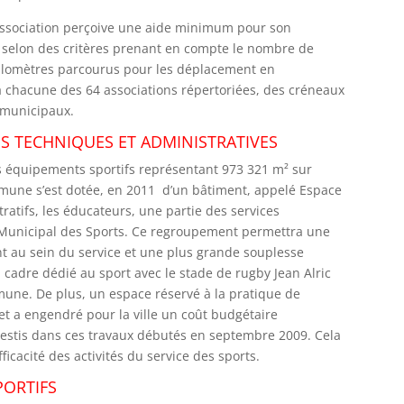
ue association perçoive une aide minimum pour son
 selon des critères prenant en compte le nombre de
 kilomètres parcourus pour les déplacement en
à chacune des 64 associations répertoriées, des créneaux
s municipaux.
ES TECHNIQUES ET ADMINISTRATIVES
s équipements sportifs représentant 973 321 m² sur
mmune s’est dotée, en 2011 d’un bâtiment, appelé Espace
tratifs, les éducateurs, une partie des services
e Municipal des Sports. Ce regroupement permettra une
nt au sein du service et une plus grande souplesse
cadre dédié au sport avec le stade de rugby Jean Alric
mune. De plus, un espace réservé à la pratique de
jet a engendré pour la ville un coût budgétaire
vestis dans ces travaux débutés en septembre 2009. Cela
ficacité des activités du service des sports.
PORTIFS