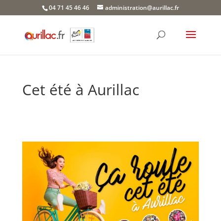
Skip
04 71 45 46 46
administration@aurillac.fr
to
content
Cet été à Aurillac