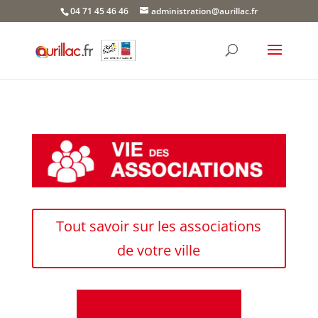
Skip
04 71 45 46 46
administration@aurillac.fr
to
content
Tout savoir sur les associations
de votre ville