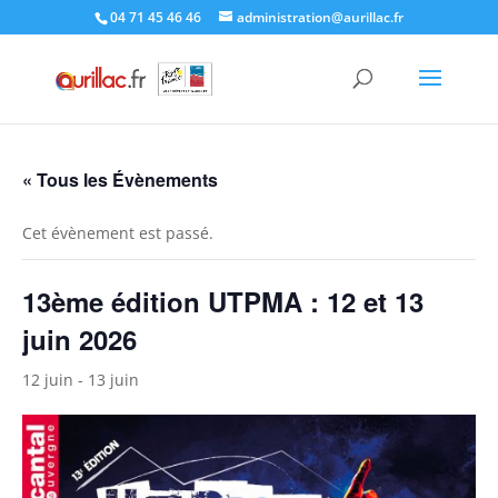
Skip
04 71 45 46 46
administration@aurillac.fr
to
content
« Tous les Évènements
Cet évènement est passé.
13ème édition UTPMA : 12 et 13
juin 2026
12 juin
-
13 juin