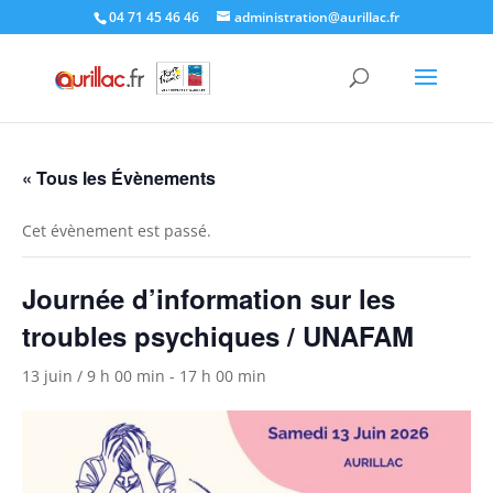
Skip
04 71 45 46 46
administration@aurillac.fr
to
content
« Tous les Évènements
Cet évènement est passé.
Journée d’information sur les
troubles psychiques / UNAFAM
13 juin / 9 h 00 min
-
17 h 00 min