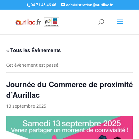
Skip
04 71 45 46 46
administration@aurillac.fr
to
content
« Tous les Évènements
Cet évènement est passé.
Journée du Commerce de proximité
d’Aurillac
13 septembre 2025