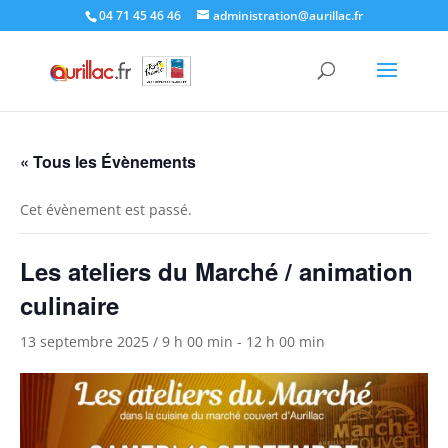
Skip
04 71 45 46 46
administration@aurillac.fr
to
content
« Tous les Évènements
Cet évènement est passé.
Les ateliers du Marché / animation
culinaire
13 septembre 2025 / 9 h 00 min
-
12 h 00 min