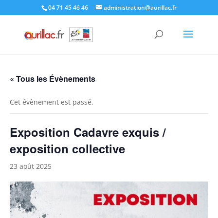
Skip
04 71 45 46 46
administration@aurillac.fr
to
content
« Tous les Évènements
Cet évènement est passé.
Exposition Cadavre exquis /
exposition collective
23 août 2025