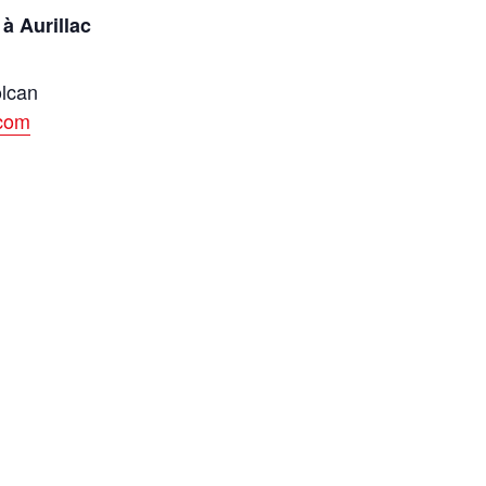
à Aurillac
olcan
.com