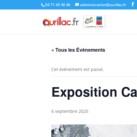
Skip
04 71 45 46 46
administration@aurillac.fr
to
content
« Tous les Évènements
Cet évènement est passé.
Exposition Ca
6 septembre 2025