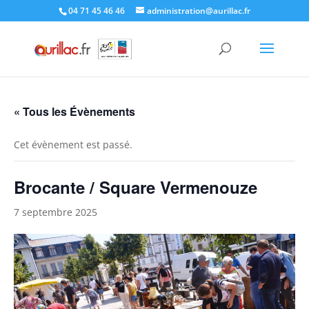
Skip
04 71 45 46 46
administration@aurillac.fr
to
content
« Tous les Évènements
Cet évènement est passé.
Brocante / Square Vermenouze
7 septembre 2025