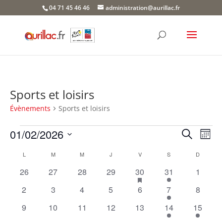
Skip
04 71 45 46 46
administration@aurillac.fr
to
content
Sports et loisirs
Évènements
Sports et loisirs
Évènements
Recher
Nav
01/02/2026
Recherche
Mois
de
et
Sélectionnez
vue
Calendrier
naviga
L
LUNDI
M
MARDI
M
MERCREDI
J
JEUDI
V
VENDREDI
S
SAMEDI
D
DIMANC
une
Év
de
de
date.
0
0
0
0
2
has
1
0
26
27
28
29
30
31
1
Évènements
featured
vues
évènements
évènements
évènements
évènements
évènements
évènement
évènem
0
0
0
0
0
2
0
2
3
4
5
6
7
8
évènements
Évène
évènements
évènements
évènements
évènements
évènements
évènements
évènem
0
0
0
0
0
1
1
9
10
11
12
13
14
15
évènements
évènements
évènements
évènements
évènements
évènement
évènem