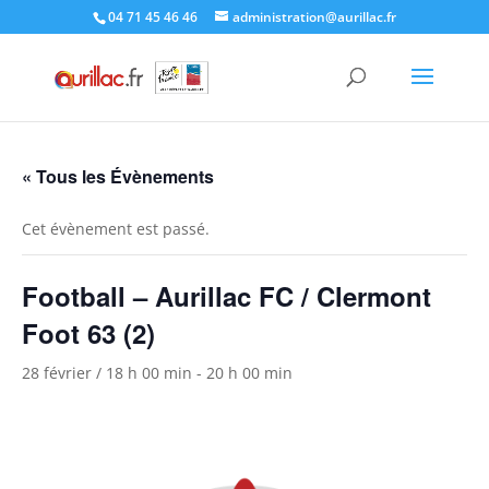
Skip
04 71 45 46 46
administration@aurillac.fr
to
content
« Tous les Évènements
Cet évènement est passé.
Football – Aurillac FC / Clermont
Foot 63 (2)
28 février / 18 h 00 min
-
20 h 00 min