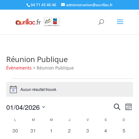
Skip
04 71 45 46 46
administration@aurillac.fr
to
content
Réunion Publique
Évènements
Réunion Publique
Évènements
Aucun résultat trouvé.
Notice
Recher
Nav
01/04/2026
Recherche
Mois
de
et
Sélectionnez
vue
Calendrier
naviga
L
LUNDI
M
MARDI
M
MERCREDI
J
JEUDI
V
VENDREDI
S
SAMEDI
D
DIMANC
une
Év
de
de
date.
0
0
0
0
0
0
0
30
31
1
2
3
4
5
Évènements
vues
évènements
évènements
évènements
évènements
évènements
évènements
évènem