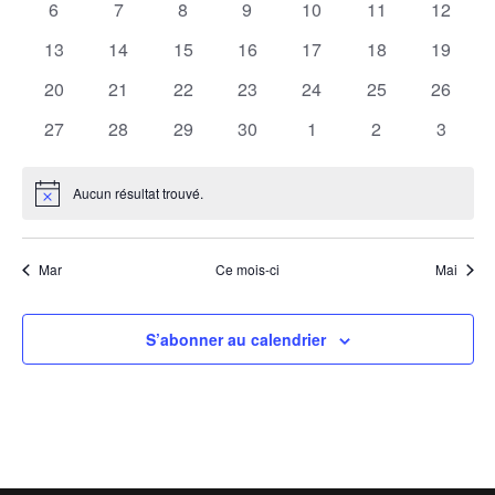
0
0
0
0
0
0
0
6
7
8
9
10
11
12
Évène
évènements
évènements
évènements
évènements
évènements
évènements
évènem
0
0
0
0
0
0
0
13
14
15
16
17
18
19
évènements
évènements
évènements
évènements
évènements
évènements
évènem
0
0
0
0
0
0
0
20
21
22
23
24
25
26
évènements
évènements
évènements
évènements
évènements
évènements
évènem
0
0
0
0
0
0
0
27
28
29
30
1
2
3
évènements
évènements
évènements
évènements
évènements
évènements
évènem
Aucun résultat trouvé.
Notice
Mar
Ce mois-ci
Mai
S’abonner au calendrier