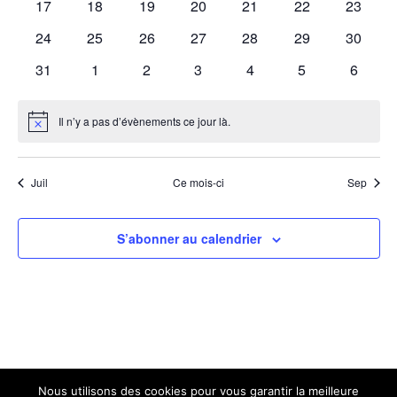
0
0
0
0
0
0
0
17
18
19
20
21
22
23
évènements
évènements
évènements
évènements
évènements
évènements
évènem
0
0
0
0
0
0
0
24
25
26
27
28
29
30
évènements
évènements
évènements
évènements
évènements
évènements
évènem
0
0
0
0
0
0
0
31
1
2
3
4
5
6
évènements
évènements
évènements
évènements
évènements
évènements
évènem
Il n’y a pas d’évènements ce jour là.
Notice
Juil
Ce mois-ci
Sep
S’abonner au calendrier
Nous utilisons des cookies pour vous garantir la meilleure