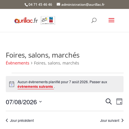
Skip
04 71 45 46 46
administration@aurillac.fr
to
content
Foires, salons, marchés
Évènements
Foires, salons, marchés
Évènements
for
Aucun évènements planifié pour 7 août 2026. Passer aux
Notice
évènements suivants
.
7
août
Recher
Nav
07/08/2026
Recherche
Jour
2026
de
et
Sélectionnez
vue
naviga
une
Év
Jour précédent
Jour suivant
de
date.