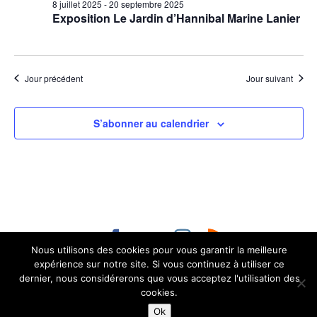
8 juillet 2025
-
20 septembre 2025
Exposition Le Jardin d’Hannibal Marine Lanier
Jour précédent
Jour suivant
S’abonner au calendrier
Nous utilisons des cookies pour vous garantir la meilleure
Contact :
administration@aurillac.fr
|
Mentions
expérience sur notre site. Si vous continuez à utiliser ce
légales
|
Accessibilité non conforme (refonte en
dernier, nous considérerons que vous acceptez l'utilisation des
cours)
|
© 2026
Mairie d'Aurillac
Tous droits
cookies.
réservés
Ok