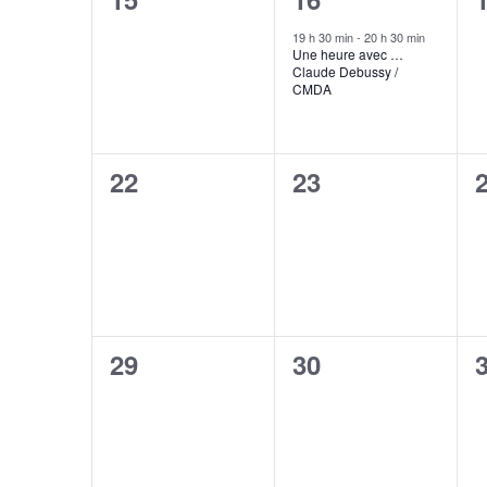
évènement,
évènement,
19 h 30 min
-
20 h 30 min
Une heure avec …
Claude Debussy /
CMDA
0
0
22
23
évènement,
évènement,
0
0
29
30
évènement,
évènement,