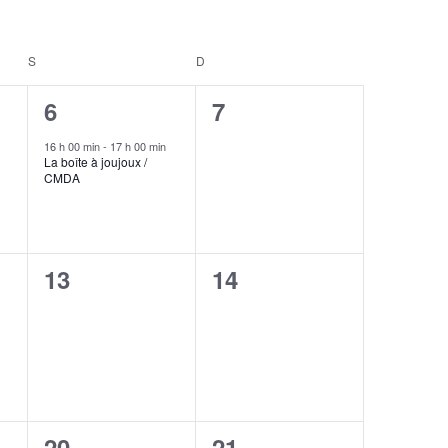
S
SAMEDI
D
DIMANCHE
1
0
6
7
,
évènement,
évènement,
16 h 00 min
-
17 h 00 min
La boîte à joujoux /
CMDA
0
0
13
14
,
évènement,
évènement,
0
0
20
21