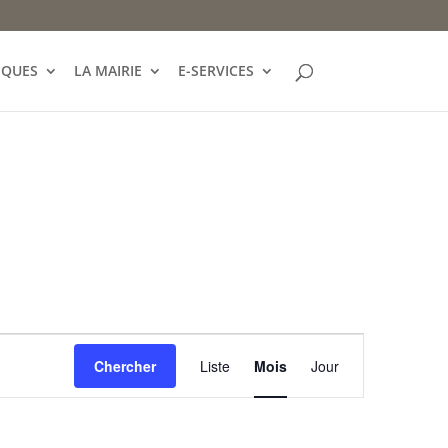
IQUES
LA MAIRIE
E-SERVICES
Navigation
de
Chercher
Liste
Mois
Jour
vues
Évènement