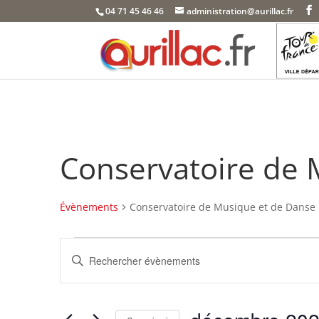
Skip
04 71 45 46 46
administration@aurillac.fr
to
content
Conservatoire de 
Évènements
Conservatoire de Musique et de Danse
Évènements
Recherche
Saisir
et
mot-
navigation
clé.
de
Rechercher