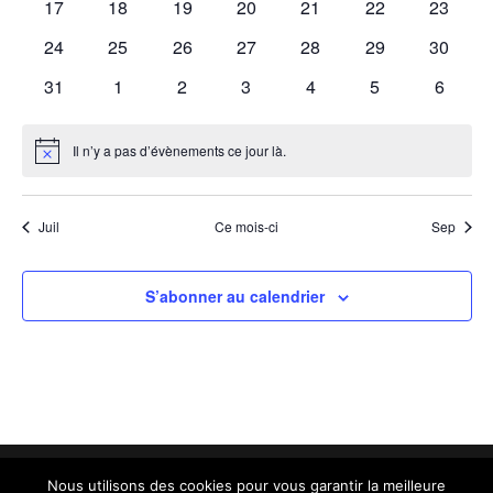
0
0
0
0
0
0
0
17
18
19
20
21
22
23
évènements
évènements
évènements
évènements
évènements
évènements
évènem
0
0
0
0
0
0
0
24
25
26
27
28
29
30
évènements
évènements
évènements
évènements
évènements
évènements
évènem
0
0
0
0
0
0
0
31
1
2
3
4
5
6
évènements
évènements
évènements
évènements
évènements
évènements
évènem
Il n’y a pas d’évènements ce jour là.
Notice
Juil
Ce mois-ci
Sep
S’abonner au calendrier
Nous utilisons des cookies pour vous garantir la meilleure