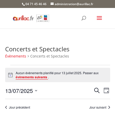
Skip
04 71 45 46 46
administration@aurillac.fr
to
content
Concerts et Spectacles
Évènements
Concerts et Spectacles
Évènements
for
Aucun évènements planifié pour 13 juillet 2025. Passer aux
Notice
évènements suivants
.
13
juillet
Recher
Nav
13/07/2025
Recherche
Jour
2025
de
et
Sélectionnez
vue
naviga
une
Év
Jour précédent
Jour suivant
de
date.